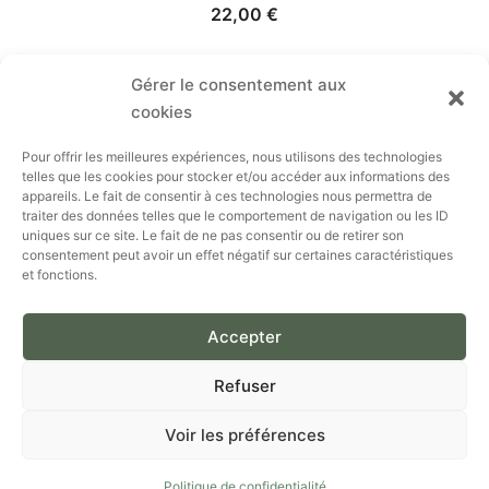
22,00
€
Gérer le consentement aux
cookies
Instagram
Pour offrir les meilleures expériences, nous utilisons des technologies
telles que les cookies pour stocker et/ou accéder aux informations des
appareils. Le fait de consentir à ces technologies nous permettra de
contact@celinedupret.com
traiter des données telles que le comportement de navigation ou les ID
Strasbourg, 67000
uniques sur ce site. Le fait de ne pas consentir ou de retirer son
consentement peut avoir un effet négatif sur certaines caractéristiques
France
et fonctions.
FAQ
∣
Mentions légales
∣
Boutiques partenaires
∣
CGV
Accepter
∣
Politique de confidentialité
Refuser
Voir les préférences
© 2026 ∣ Tous droits réservés
Politique de confidentialité