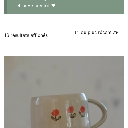
retrouve bientôt ♥
Trié
16 résultats affichés
du
plus
récent
au
plus
ancien