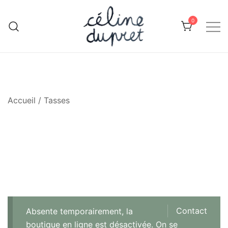
Skip
to
0
content
Céline Dupret, céramiste, artisan en
Objets en céramique faits
main en Alsace, par Céline
Alsace
Dupret
Accueil
/ Tasses
Contact
Absente temporairement, la
boutique en ligne est désactivée. On se