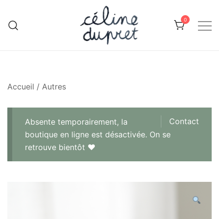
Skip
to
0
content
Céline Dupret, céramiste, artisan en
Objets en céramique faits
main en Alsace, par Céline
Alsace
Dupret
Accueil
/
Autres
Contact
Absente temporairement, la
boutique en ligne est désactivée. On se
retrouve bientôt ♥