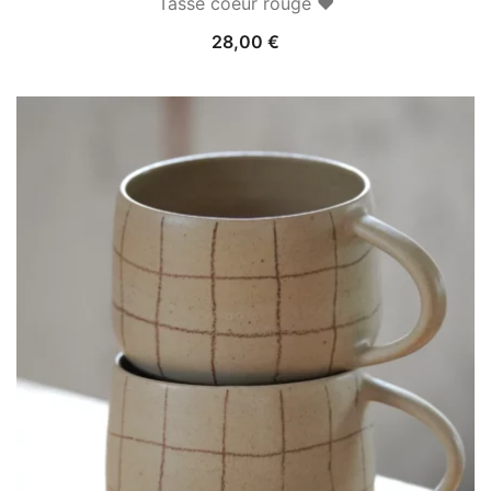
Tasse coeur rouge ♥
28,00
€