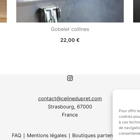
Gobelet collines
22,00
€
Instagram
contact@celinedupret.com
Strasbourg, 67000
Pour offrir 
France
cookies pour
à ces techn
de navigatio
consentement
FAQ
∣
Mentions légales
∣
Boutiques partenaires
∣